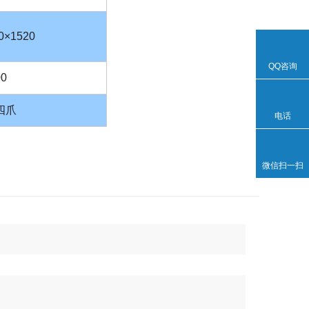
0×1520
QQ咨询
00
四爪
电话
微信扫一扫