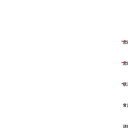
*
您的
*
您
*
联系
常用
详