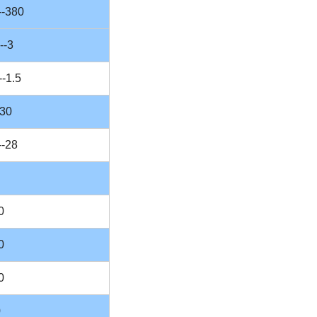
--380
--3
--1.5
-30
-28
0
0
0
0