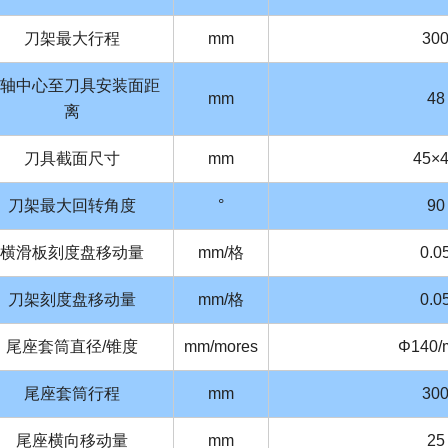
刀架最大行程
mm
30
轴中心至刀具安装面距
mm
48
离
刀具截面尺寸
mm
45×
刀架最大回转角度
°
90
横滑板刻度盘移动量
mm/格
0.0
刀架刻度盘移动量
mm/格
0.0
尾座套筒直径/锥度
mm/mores
Φ140/
尾座套筒行程
mm
30
尾座横向移动量
mm
25