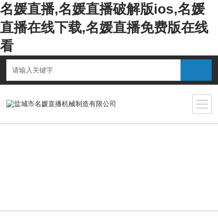
名媛直播,名媛直播破解版ios,名媛
直播在线下载,名媛直播免费版在线
看